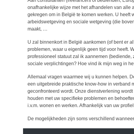
Aan consultanten (freelancers of bedienden; Euro
onafhankelijke wijze met het afhandelen van alle a
gekregen om in België te komen werken. U heeft we
arbeidswetgeving en sociale wetgeving (die bovend
maakt, …
U zal binnenkort in België aankomen (of bent er al
problemen, waar u eigenlijk geen tijd voor heeft.
professioneel statuut zal ik aannemen (bediende, ze
sociale verplichtingen? Hoe vind ik mijn weg in he
Allemaal vragen waarmee wij u kunnen helpen. De d
een uitgebreide praktische know-how in verband 
geconfronteerd wordt. Onze dienstverlening word
houden met uw specifieke problemen en behoeften.
i.v.m. wonen en werken. Afhankelijk van uw profi
De mogelijkheden zijn soms verschillend wanneer u