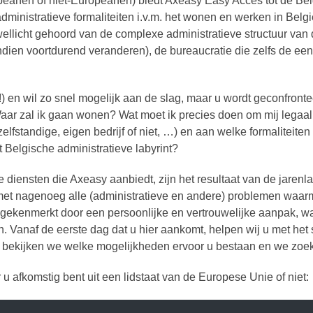
peanen of niet-Europeanen) biedt Axeasy Easy Acces tot de Belg
dministratieve formaliteiten i.v.m. het wonen en werken in Belgi
llicht gehoord van de complexe administratieve structuur van 
ien voortdurend veranderen), de bureaucratie die zelfs de eenv
!) en wil zo snel mogelijk aan de slag, maar u wordt geconfront
 Waar zal ik gaan wonen? Wat moet ik precies doen om mij lega
lfstandige, eigen bedrijf of niet, …) en aan welke formaliteiten
t Belgische administratieve labyrint?
iensten die Axeasy aanbiedt, zijn het resultaat van de jarenla
met nagenoeg alle (administratieve en andere) problemen waarm
t gekenmerkt door een persoonlijke en vertrouwelijke aanpak,
 Vanaf de eerste dag dat u hier aankomt, helpen wij u met het 
el bekijken we welke mogelijkheden ervoor u bestaan en we zoe
 afkomstig bent uit een lidstaat van de Europese Unie of niet: