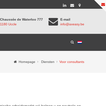
Chaussée de Waterloo 777
E-mail
1180 Uccle
info@axeasy.be
Homepage
Diensten
Voor consultants