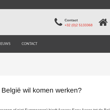
Contact
+32 (0)2 5133368
IEUWS
CONTACT
n België wil komen werken?